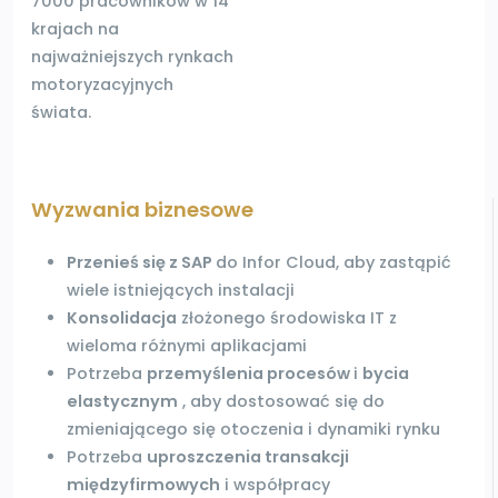
7000 pracowników w
14
krajach na
najważniejszych rynkach
motoryzacyjnych
świata.
Wyzwania biznesowe
Przenieś się z SAP
do Infor Cloud,
aby zastąpić
wiele istniejących
instalacji
Konsolidacja
złożonego
środowiska IT z
wieloma
różnymi aplikacjami
Potrzeba
przemyślenia procesów
i
bycia
elastycznym
, aby dostosować się do
zmieniającego się otoczenia
i dynamiki
rynku
Potrzeba
uproszczenia
transakcji
międzyfirmowych
i
współpracy