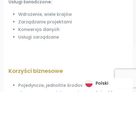
Usługi świadczone:
Wdrożenie, wiele krajów
Zarządzanie projektami
Konwersja danych
Usługi zarządzane
Korzyści biznesowe
Polski
Polski
Pojedyncze, jednolite środowisko ERP w
chmurze
zapewniające
wyższą
wydajność
,
lepszą
funkcjonalność
i gwarantowaną
ciągłość działania firmy.
Uproszczone środowisko
oszczędzające czas,
obniżające koszty
i zmniejszające ryzyko
Ulepszone możliwości procesowe
,