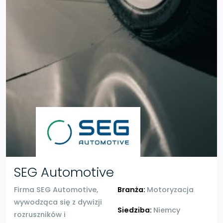
SEG Automotive
Firma SEG Automotive,
Branża:
Motoryzacja
wywodząca się z dywizji
Siedziba:
Niemcy
rozruszników i