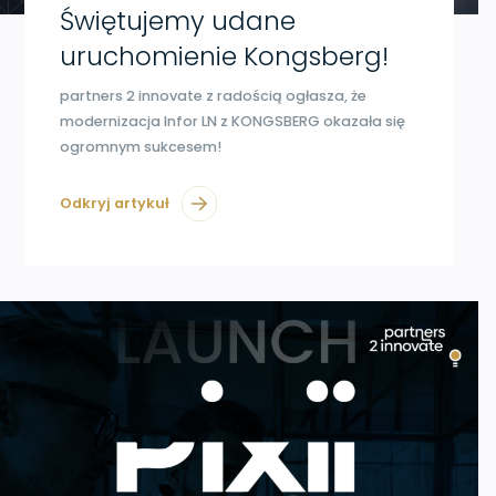
Świętujemy udane
uruchomienie Kongsberg!
partners 2 innovate z radością ogłasza, że ​​
modernizacja Infor LN z KONGSBERG okazała się
ogromnym sukcesem!
Odkryj artykuł