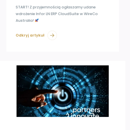
START! Z przyjemnością ogłaszamy udane
wdrożenie Infor LN ERP CloudSuite w WireCo
Australia!
Odkryj artykuł