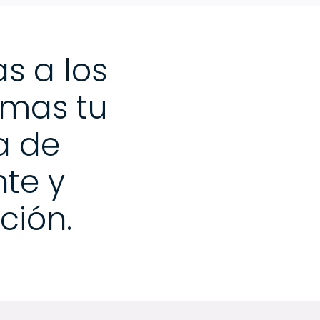
as a los
ormas tu
a de
nte y
ción.