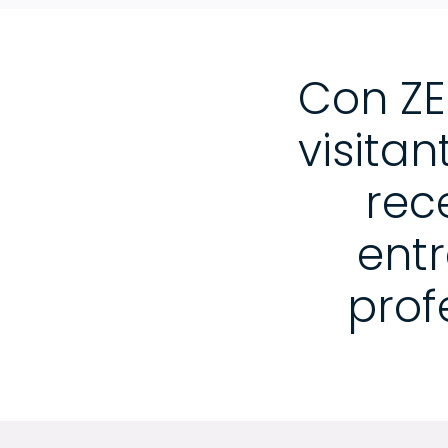
Con ZEN
visitan
rec
entr
prof