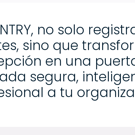
TRY, no solo registr
tes, sino que transf
epción en una puert
ada segura, intelige
esional a tu organiza