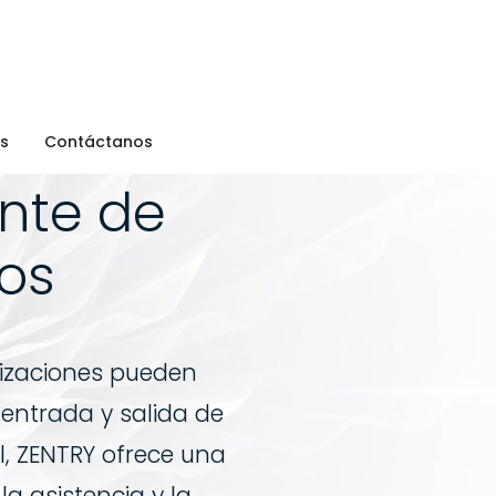
es
Contáctanos
ente de
dos
anizaciones pueden
 entrada y salida de
l, ZENTRY ofrece una
a asistencia y la