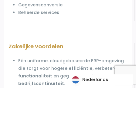
Gegevensconversie
Beheerde services
Zakelijke voordelen
Eén uniforme, cloudgebaseerde
ERP-omgeving
die zorgt voor
hogere
efficiëntie
, verbeterde
functionaliteit
en gegarandeerde
Nederlands
Nederlands
bedrijfscontinuïteit.
Een vereenvoudigde omgeving die
tijd
bespaart, kosten verlaagt
en risico's
vermindert.
Verbeterde
procescapaciteiten, waardoor
een
groter aanpassingsvermogen aan
veranderende marktdynamiek