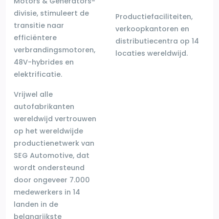
Motors & Generators-
divisie, stimuleert de
Productiefaciliteiten,
transitie naar
verkoopkantoren en
efficiëntere
distributiecentra op 14
verbrandingsmotoren,
locaties
wereldwijd.
48V-hybrides en
elektrificatie.
Vrijwel alle
autofabrikanten
wereldwijd vertrouwen
op
het wereldwijde
productienetwerk van
SEG Automotive, dat
wordt ondersteund
door ongeveer 7.000
medewerkers in
14
landen in de
belangrijkste