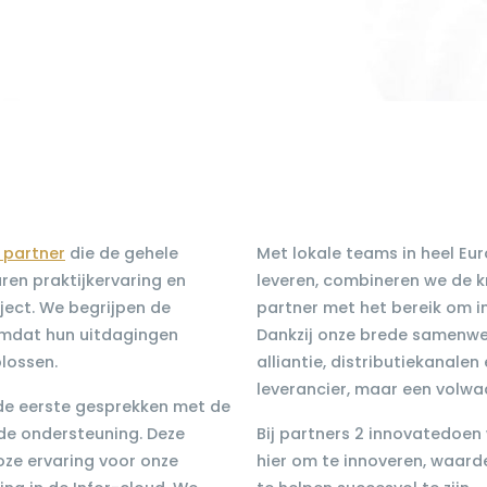
e partner
die de gehele
Met lokale teams in heel Eu
ren praktijkervaring en
leveren, combineren we de 
ect. We begrijpen de
partner met het bereik om i
 omdat hun uitdagingen
Dankzij onze brede samenwerk
plossen.
alliantie, distributiekanalen
leverancier, maar een volwa
de eerste gesprekken met de
de ondersteuning. Deze
Bij partners 2 innovatedoen 
ze ervaring voor onze
hier om te innoveren, waarde