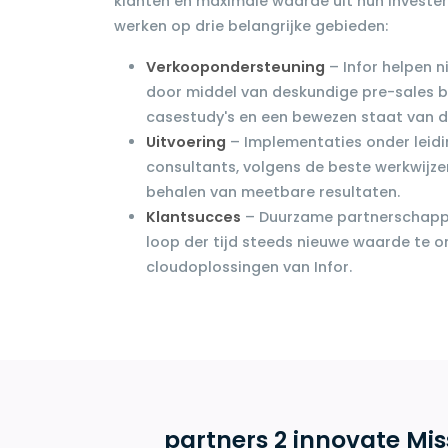
klanten en maximale waarde uit hun investeri
werken op drie belangrijke gebieden:
Verkoopondersteuning
– Infor helpen 
door middel van deskundige pre-sales b
casestudy's en een bewezen staat van d
Uitvoering
– Implementaties onder leidi
consultants, volgens de beste werkwijzen
behalen van meetbare resultaten.
Klantsucces
– Duurzame partnerschapp
loop der tijd steeds nieuwe waarde te o
cloudoplossingen van Infor.
partners 2 innovate Mis