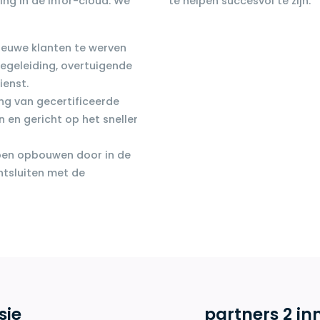
ng in de Infor-cloud. We
te helpen succesvol te zijn.
nieuwe klanten te werven
egeleiding, overtuigende
ienst.
ng van gecertificeerde
 en gericht op het sneller
en opbouwen door in de
ntsluiten met de
sie
partners 2 in