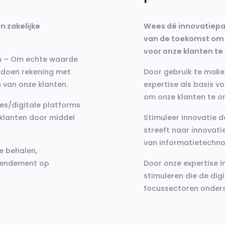
n zakelijke
Wees dé innovatiepar
van de toekomst om 
voor onze klanten te
en – Om echte waarde
e doen rekening met
Door gebruik te make
n van onze klanten.
expertise als basis v
om onze klanten te o
es/digitale platforms
klanten door middel
Stimuleer innovatie 
streeft naar innovati
van informatietechnol
e behalen,
 rendement op
Door onze expertise i
stimuleren die de dig
focussectoren onder