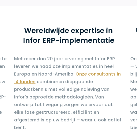
Wereldwijde expertise in
Infor ERP-implementatie
ste
Met meer dan 20 jaar ervaring met Infor ERP
On
sen
leveren we naadloze implementaties in heel
— 
Europa en Noord-Amerika.
Onze consultants in
bl
 uw
14 landen
combineren diepgaande
Me
productkennis met volledige naleving van
we
RP-
Infor's beproefde methodologieën. Van
op
ontwerp tot livegang zorgen we ervoor dat
ge
e
elke fase gestructureerd, efficiënt en
wa
afgestemd is op uw bedrijf – waar u ook actief
ve
bent.
bed